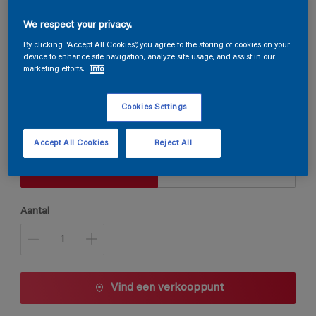
We respect your privacy.
Permaline Snelgrond
By clicking “Accept All Cookies”, you agree to the storing of cookies on your
device to enhance site navigation, analyze site usage, and assist in our
marketing efforts.
Info
G0.52.59
Cookies Settings
Kleur wijzigen
Accept All Cookies
Reject All
Verpakkingsgrootte
1 L
2,5 L
Aantal
Vind een verkooppunt