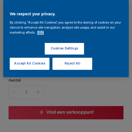
Permaline PU Satin
We respect your privacy.
By clicking “Accept All Cookies”, you agree to the storing of cookies on your
device to enhance site navigation, analyze site usage, and assist in our
P4.47.23
marketing efforts.
Info
Kleur wijzigen
Cookies Settings
Verpakkingsgrootte
0,5 L
1 L
2,5 L
Accept All Cookies
Reject All
Aantal
Vind een verkooppunt