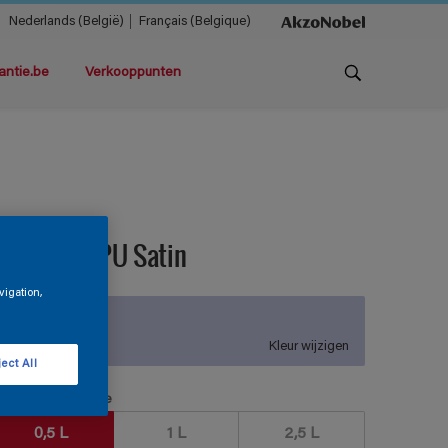
Nederlands (België)
Français (Belgique)
antie.be
Verkooppunten
ermaline PU Satin
vigation,
V2.10.75
Kleur wijzigen
ect All
erpakkingsgrootte
0,5 L
1 L
2,5 L