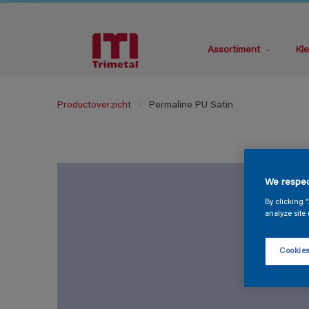
Assortiment
Kle
Productoverzicht
Permaline PU Satin
We respec
By clicking 
analyze site 
Cookies