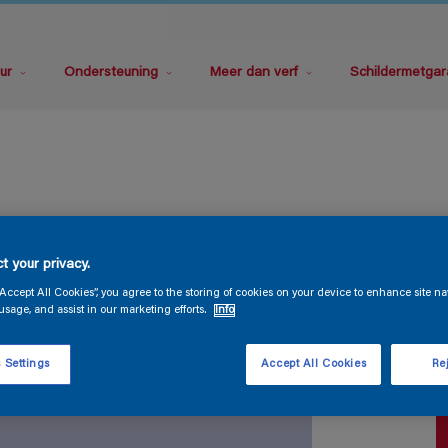
ur
Ondersteuning
Meer dan verf
Schildermetgar
P
t your privacy.
“Accept All Cookies”, you agree to the storing of cookies on your device to enhance site na
usage, and assist in our marketing efforts.
Info
 Settings
Accept All Cookies
Rej
V