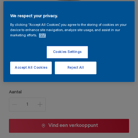
We respect your privacy.
Permaline PU Satin
By clicking “Accept All Cookies”, you agree to the storing of cookies on your
device to enhance site navigation, analyze site usage, and assist in our
marketing efforts.
Info
E7.10.59
Kleur wijzigen
Cookies Settings
Verpakkingsgrootte
Accept All Cookies
Reject All
0,5 L
1 L
2,5 L
Aantal
Vind een verkooppunt