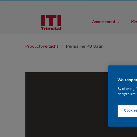
Assortiment
Kle
Productoverzicht
Permaline PU Satin
We respec
By clicking 
analyze site 
Cookies