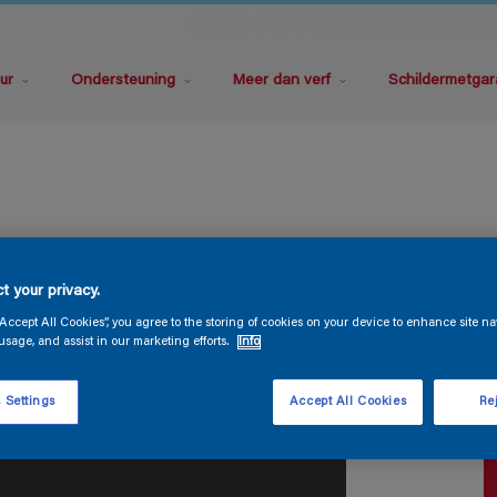
ur
Ondersteuning
Meer dan verf
Schildermetgar
P
t your privacy.
“Accept All Cookies”, you agree to the storing of cookies on your device to enhance site na
usage, and assist in our marketing efforts.
Info
 Settings
Accept All Cookies
Rej
V