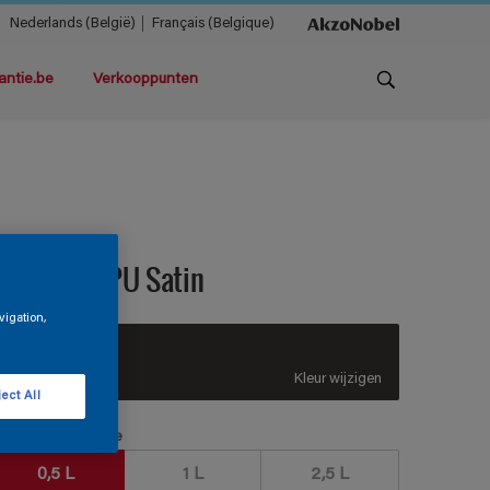
Nederlands (België)
Français (Belgique)
antie.be
Verkooppunten
ermaline PU Satin
vigation,
CN.00.14
Kleur wijzigen
ect All
erpakkingsgrootte
0,5 L
1 L
2,5 L