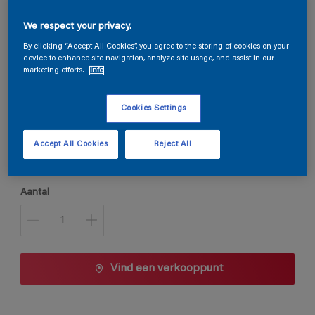
Permaline Primer
We respect your privacy.
By clicking “Accept All Cookies”, you agree to the storing of cookies on your
device to enhance site navigation, analyze site usage, and assist in our
marketing efforts.
Info
A8.17.69
Kleur wijzigen
Cookies Settings
Verpakkingsgrootte
Accept All Cookies
Reject All
1 L
2,5 L
Aantal
Vind een verkooppunt