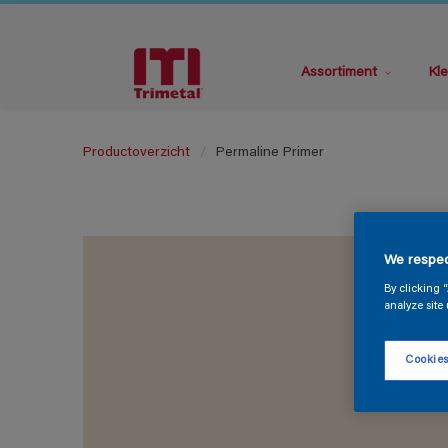
Assortiment
Kle
Productoverzicht
Permaline Primer
We respec
By clicking 
analyze site 
Cookies