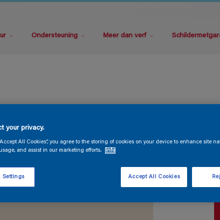
ur
Ondersteuning
Meer dan verf
Schildermetgar
P
t your privacy.
“Accept All Cookies”, you agree to the storing of cookies on your device to enhance site na
usage, and assist in our marketing efforts.
Info
 Settings
Accept All Cookies
Rej
V