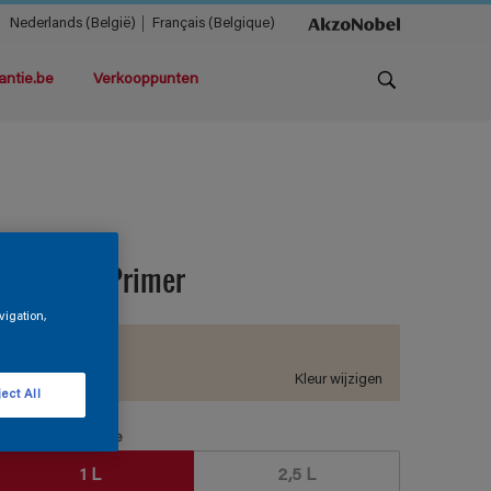
Nederlands (België)
Français (Belgique)
antie.be
Verkooppunten
ermaline Primer
vigation,
E9.04.85
Kleur wijzigen
ect All
erpakkingsgrootte
1 L
2,5 L