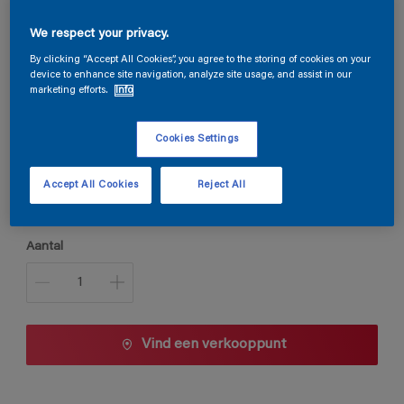
Permaline Primer
We respect your privacy.
By clicking “Accept All Cookies”, you agree to the storing of cookies on your
device to enhance site navigation, analyze site usage, and assist in our
marketing efforts.
Info
D1.36.60
Kleur wijzigen
Cookies Settings
Verpakkingsgrootte
Accept All Cookies
Reject All
1 L
2,5 L
Aantal
Vind een verkooppunt