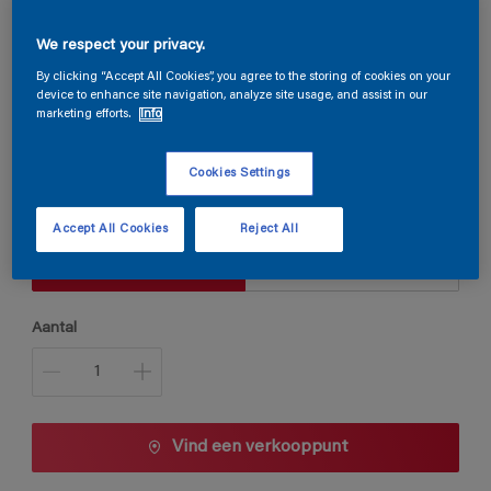
We respect your privacy.
Permaline Primer
By clicking “Accept All Cookies”, you agree to the storing of cookies on your
device to enhance site navigation, analyze site usage, and assist in our
marketing efforts.
Info
C3.61.27
Kleur wijzigen
Cookies Settings
Verpakkingsgrootte
Accept All Cookies
Reject All
1 L
2,5 L
Aantal
Vind een verkooppunt