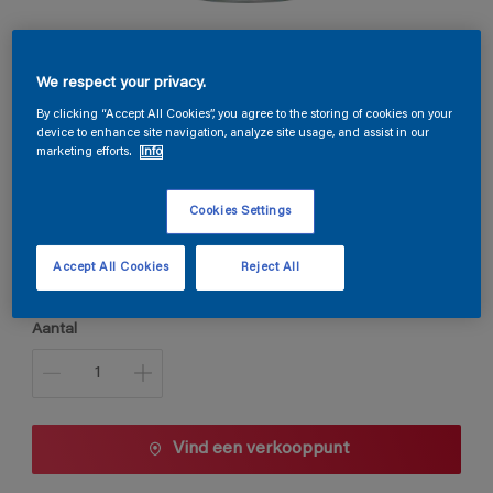
Permaline Decor Satin
We respect your privacy.
By clicking “Accept All Cookies”, you agree to the storing of cookies on your
device to enhance site navigation, analyze site usage, and assist in our
ON.00.04
marketing efforts.
Info
Kleur wijzigen
Cookies Settings
Verpakkingsgrootte
1 L
2,5 L
Accept All Cookies
Reject All
Aantal
Vind een verkooppunt