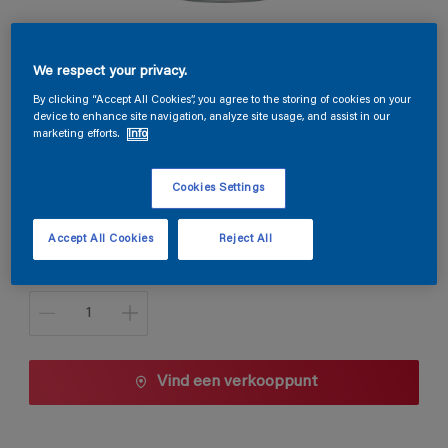
Permaline Decor Satin
We respect your privacy.
By clicking “Accept All Cookies”, you agree to the storing of cookies on your
V6.30.30
device to enhance site navigation, analyze site usage, and assist in our
Kleur wijzigen
marketing efforts.
Info
Verpakkingsgrootte
Cookies Settings
1 L
2,5 L
Accept All Cookies
Reject All
Aantal
Vind een verkooppunt