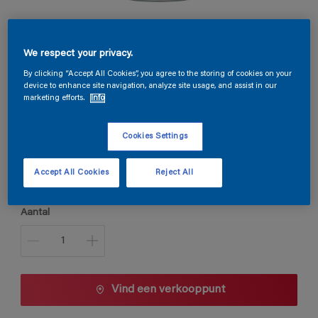
Permaline Decor Satin
We respect your privacy.
By clicking “Accept All Cookies”, you agree to the storing of cookies on your
device to enhance site navigation, analyze site usage, and assist in our
S9.39.41
marketing efforts.
Info
Kleur wijzigen
Cookies Settings
Verpakkingsgrootte
1 L
2,5 L
Accept All Cookies
Reject All
Aantal
Vind een verkooppunt