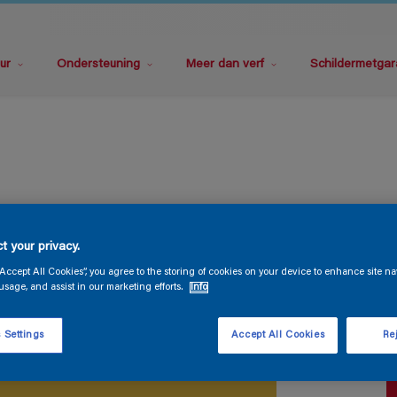
ur
Ondersteuning
Meer dan verf
Schildermetgar
P
t your privacy.
“Accept All Cookies”, you agree to the storing of cookies on your device to enhance site na
usage, and assist in our marketing efforts.
Info
 Settings
Accept All Cookies
Rej
V