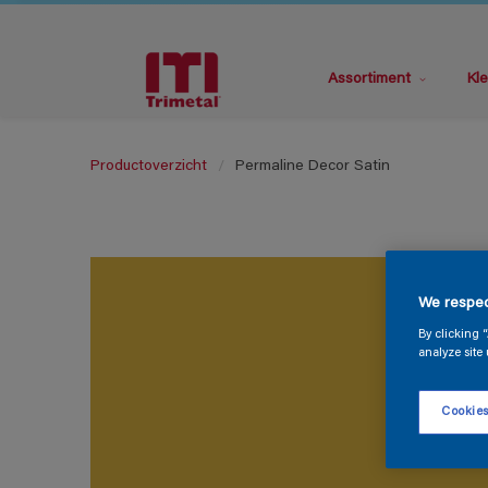
Assortiment
Kle
Productoverzicht
Permaline Decor Satin
We respec
By clicking 
analyze site 
Cookies