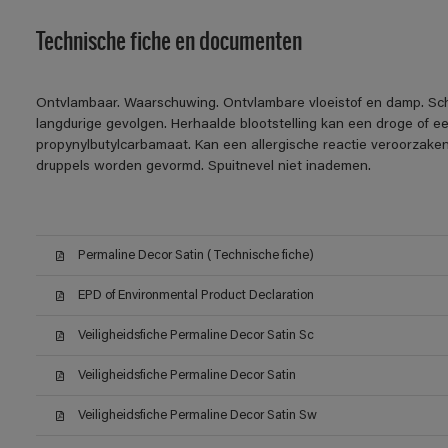
Technische fiche en documenten
Ontvlambaar. Waarschuwing. Ontvlambare vloeistof en damp. Sch
langdurige gevolgen. Herhaalde blootstelling kan een droge of e
propynylbutylcarbamaat. Kan een allergische reactie veroorzaken.
druppels worden gevormd. Spuitnevel niet inademen.
Permaline Decor Satin (Technische fiche)
EPD of Environmental Product Declaration
Veiligheidsfiche Permaline Decor Satin Sc
Veiligheidsfiche Permaline Decor Satin
Veiligheidsfiche Permaline Decor Satin Sw