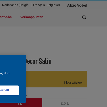
Nederlands (België)
Français (Belgique)
antie.be
Verkooppunten
ermaline Decor Satin
vigation,
F7.52.70
Kleur wijzigen
ect All
erpakkingsgrootte
1 L
2,5 L