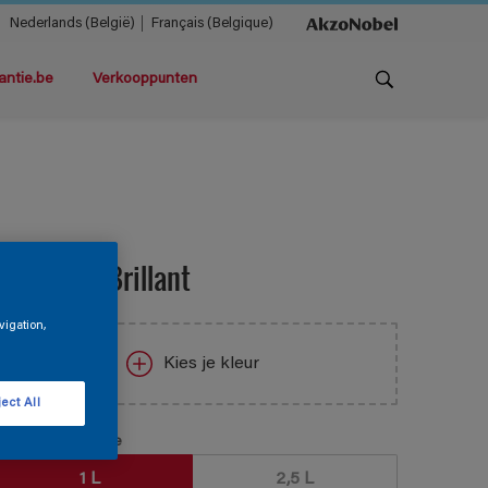
Nederlands (België)
Français (Belgique)
antie.be
Verkooppunten
ermaline Brillant
vigation,
Kies je kleur
ect All
erpakkingsgrootte
1 L
2,5 L