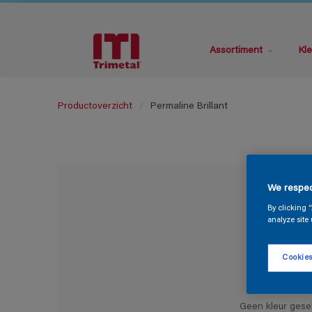
Assortiment
Kle
Productoverzicht
Permaline Brillant
We respec
By clicking 
analyze site 
Cookies
Geen kleur gese