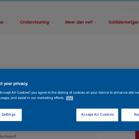
ur
Ondersteuning
Meer dan verf
Schildermetgar
P
t your privacy.
“Accept All Cookies”, you agree to the storing of cookies on your device to enhance site na
usage, and assist in our marketing efforts.
Info
 Settings
Accept All Cookies
Rej
V
lecteerd