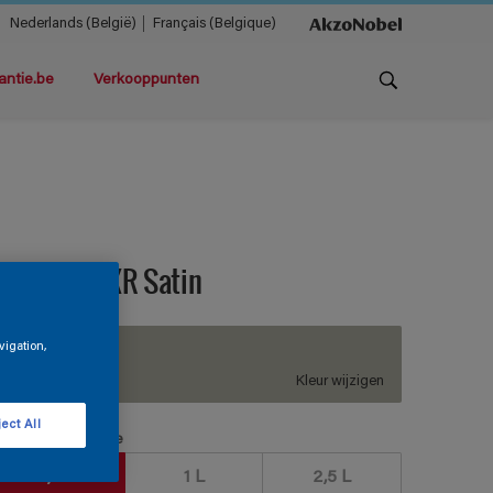
Nederlands (België)
Français (Belgique)
antie.be
Verkooppunten
ermacryl XR Satin
vigation,
H0.04.65
Kleur wijzigen
ect All
erpakkingsgrootte
0,5 L
1 L
2,5 L