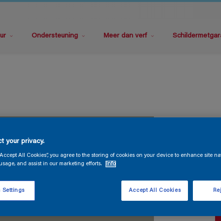
ur
Ondersteuning
Meer dan verf
Schildermetgar
P
t your privacy.
“Accept All Cookies”, you agree to the storing of cookies on your device to enhance site na
usage, and assist in our marketing efforts.
Info
 Settings
Accept All Cookies
Rej
V