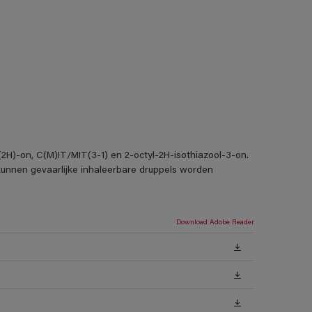
3(2H)-on, C(M)IT/MIT(3-1) en 2-octyl-2H-isothiazool-3-on.
 kunnen gevaarlijke inhaleerbare druppels worden
Download Adobe Reader