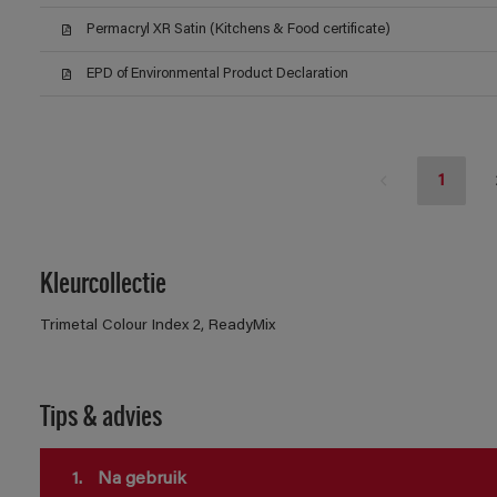
Permacryl XR Satin (Kitchens & Food certificate)
EPD of Environmental Product Declaration
1
Kleurcollectie
Trimetal Colour Index 2, ReadyMix
Tips & advies
1.
Na gebruik