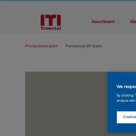
Assortiment
Kle
Productoverzicht
Permacryl XR Satin
We respec
By clicking 
analyze site 
Cookies