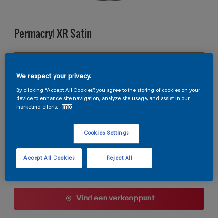
Permacryl XR Satin
E8.35.45
Kleur wijzigen
We respect your privacy.
By clicking “Accept All Cookies”, you agree to the storing of cookies on your
device to enhance site navigation, analyze site usage, and assist in our
Verpakkingsgrootte
marketing efforts.
Info
0,5 L
1 L
2,5 L
Cookies Settings
Aantal
Verfcalculator
Accept All Cookies
Reject All
Bereken
Vind een verkooppunt