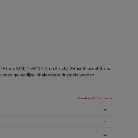
3(2H)-on, C(M)IT/MIT(3-1) en 2-octyl-2H-isothiazool-3-on.
 kunnen gevaarlijke inhaleerbare druppels worden
Download Adobe Reader