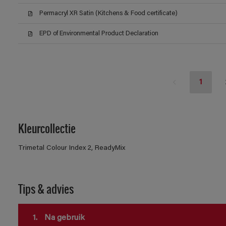
Permacryl XR Satin (Kitchens & Food certificate)
EPD of Environmental Product Declaration
1
Kleurcollectie
Trimetal Colour Index 2, ReadyMix
Tips & advies
1.
Na gebruik