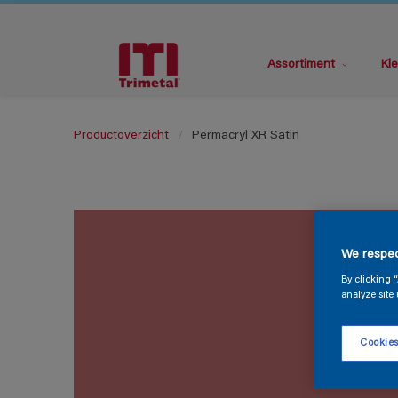
Assortiment
Kle
Productoverzicht
Permacryl XR Satin
We respec
By clicking 
analyze site 
Cookies