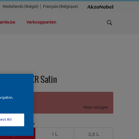
Nederlands (België)
Français (Belgique)
antie.be
Verkooppunten
ermacryl XR Satin
vigation,
B4.27.51
Kleur wijzigen
ect All
erpakkingsgrootte
0,5 L
1 L
2,5 L