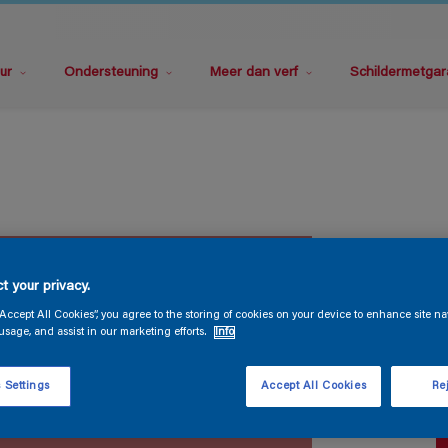
ur
Ondersteuning
Meer dan verf
Schildermetgar
P
t your privacy.
“Accept All Cookies”, you agree to the storing of cookies on your device to enhance site na
usage, and assist in our marketing efforts.
Info
 Settings
Accept All Cookies
Rej
V