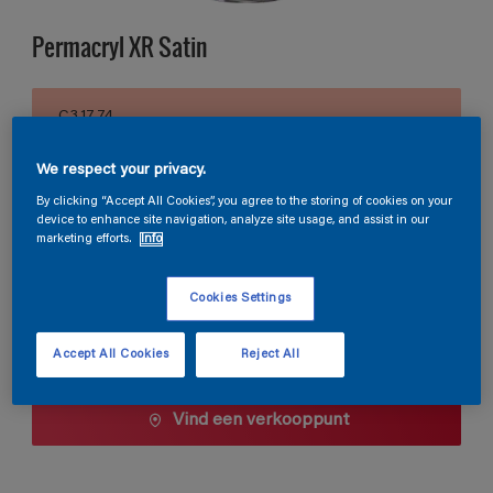
Permacryl XR Satin
C3.17.74
Kleur wijzigen
We respect your privacy.
Verpakkingsgrootte
By clicking “Accept All Cookies”, you agree to the storing of cookies on your
device to enhance site navigation, analyze site usage, and assist in our
0,5 L
1 L
2,5 L
marketing efforts.
Info
Cookies Settings
Aantal
Verfcalculator
Bereken
Accept All Cookies
Reject All
Vind een verkooppunt