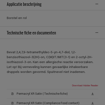
Applicatie beschrijving
Borstel en rol
Technische fiche en documenten
Bevat 2,4,7,9-tetramethyldec-5-yn-4,7-diol, 1,2-
benzisothiazool-3(2H)-on, C(M)IT/MIT(3-1) en 2-octyl-2H-
isothiazool-3-on. Kan een allergische reactie veroorzaken.
Let op! Bij verneveling kunnen gevaarlijke inhaleerbare
druppels worden gevormd. Spuitnevel niet inademen.
Download Adobe Reader
Permacryl XR Satin (Technische fiche)
Permacryl XR Satin (Compliance Food contact)