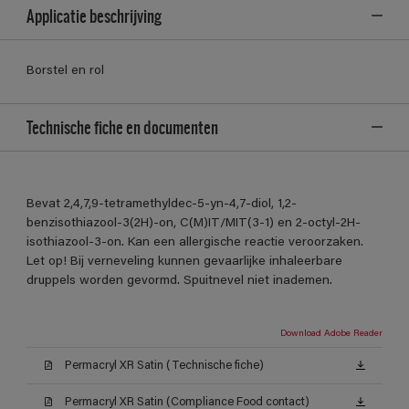
Applicatie beschrijving
Borstel en rol
Technische fiche en documenten
Bevat 2,4,7,9-tetramethyldec-5-yn-4,7-diol, 1,2-
benzisothiazool-3(2H)-on, C(M)IT/MIT(3-1) en 2-octyl-2H-
isothiazool-3-on. Kan een allergische reactie veroorzaken.
Let op! Bij verneveling kunnen gevaarlijke inhaleerbare
druppels worden gevormd. Spuitnevel niet inademen.
Download Adobe Reader
Permacryl XR Satin (Technische fiche)
Permacryl XR Satin (Compliance Food contact)