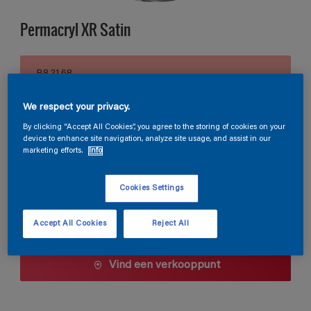
Permacryl XR Satin
B8.21.68
Kleur wijzigen
We respect your privacy.
Verpakkingsgrootte
By clicking “Accept All Cookies”, you agree to the storing of cookies on your
device to enhance site navigation, analyze site usage, and assist in our
0,5 L
1 L
2,5 L
marketing efforts.
Info
Cookies Settings
Aantal
Verfcalculator
Bereken
Accept All Cookies
Reject All
Vind een verkooppunt