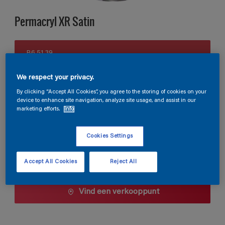
Permacryl XR Satin
B6.51.39
Kleur wijzigen
We respect your privacy.
Verpakkingsgrootte
By clicking “Accept All Cookies”, you agree to the storing of cookies on your
device to enhance site navigation, analyze site usage, and assist in our
0,5 L
1 L
2,5 L
marketing efforts.
Info
Cookies Settings
Aantal
Verfcalculator
Bereken
Accept All Cookies
Reject All
Vind een verkooppunt