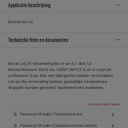
Applicatie beschrijving
Borstel en rol
Technische fiche en documenten
Bevat 2,4,7,9-tetramethyldec-5-yn-4,7-diol, 1,2-
benzisothiazool-3(2H)-on, C(M)IT/MIT(3-1) en 2-octyl-2H-
isothiazool-3-on. Kan een allergische reactie veroorzaken.
Let op! Bij verneveling kunnen gevaarlijke inhaleerbare
druppels worden gevormd. Spuitnevel niet inademen.
Download Adobe Reader
Permacryl XR Satin (Technische fiche)
Permacryl XR Satin (Compliance Food contact)