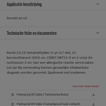
Applicatie beschrijving
Borstel en rol
Technische fiche en documenten
Bevat 2,4,7,9-tetramethyldec-5-yn-4,7-diol, 1,2-
benzisothiazool-3(2H)-on, C(M)IT/MIT(3-1) en 2-octyl-2H-
isothiazool-3-on. Kan een allergische reactie veroorzaken.
Let op! Bij verneveling kunnen gevaarlijke inhaleerbare
druppels worden gevormd. Spuitnevel niet inademen.
Download Adobe Reader
Permacryl XR Satin (Technische fiche)
Permacryl XR Satin (Compliance Food contact)