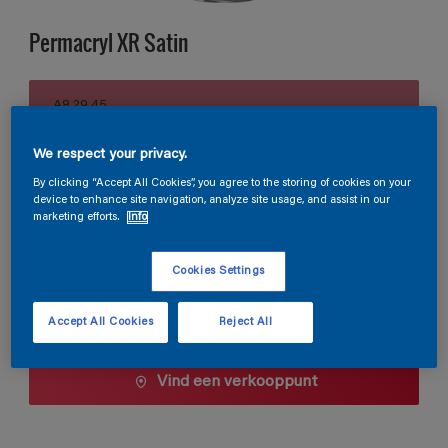
Permacryl XR Satin
A8.29.45
Kleur wijzigen
We respect your privacy.
Verpakkingsgrootte
By clicking “Accept All Cookies”, you agree to the storing of cookies on your
device to enhance site navigation, analyze site usage, and assist in our
0,5 L
1 L
2,5 L
marketing efforts.
Info
Cookies Settings
Aantal
Verfcalculator
Bereken
Accept All Cookies
Reject All
Vind een verkooppunt