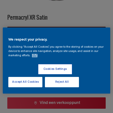
Permacryl XR Satin
B5.42.18
Kleur wijzigen
We respect your privacy.
By clicking “Accept All Cookies”, you agree to the storing of cookies on your
device to enhance site navigation, analyze site usage, and assist in our
Verpakkingsgrootte
marketing efforts.
Info
0,5 L
1 L
2,5 L
Cookies Settings
Aantal
Verfcalculator
Accept All Cookies
Reject All
Bereken
Vind een verkooppunt