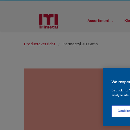
Assortiment
Kle
Productoverzicht
Permacryl XR Satin
We respec
By clicking 
analyze site 
Cookies