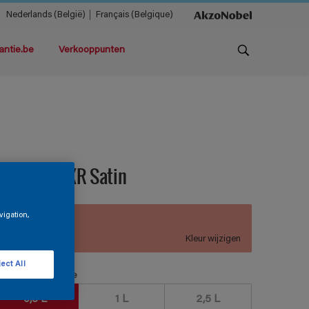
Nederlands (België)
Français (Belgique)
antie.be
Verkooppunten
ermacryl XR Satin
vigation,
C1.23.64
Kleur wijzigen
ect All
erpakkingsgrootte
0,5 L
1 L
2,5 L