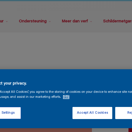
ur
Ondersteuning
Meer dan verf
Schildermetgar
P
t your privacy.
“Accept All Cookies”, you agree to the storing of cookies on your device to enhance site na
usage, and assist in our marketing efforts.
Info
 Settings
Accept All Cookies
Rej
V