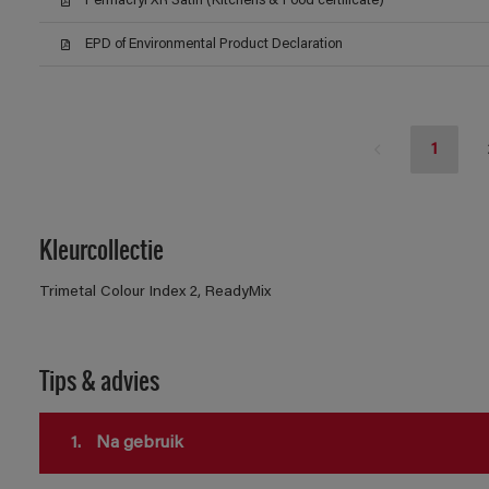
Permacryl XR Satin (Kitchens & Food certificate)
EPD of Environmental Product Declaration
1
Kleurcollectie
Trimetal Colour Index 2, ReadyMix
Tips & advies
1.
Na gebruik