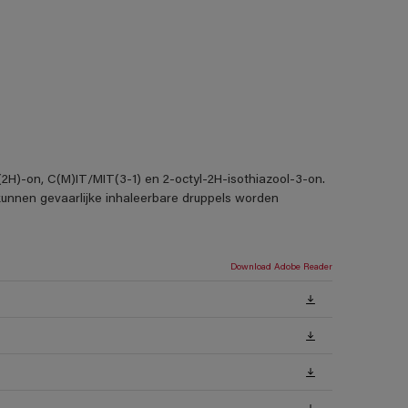
3(2H)-on, C(M)IT/MIT(3-1) en 2-octyl-2H-isothiazool-3-on.
 kunnen gevaarlijke inhaleerbare druppels worden
Download Adobe Reader