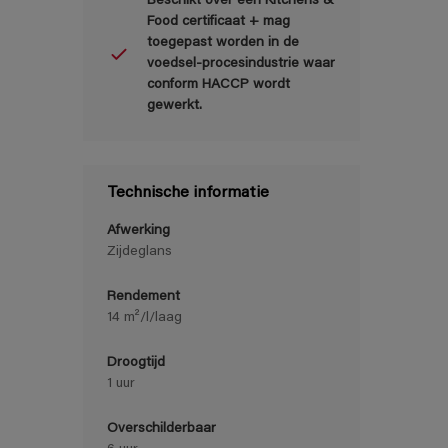
Beschikt over een Kitchens &
Food certificaat + mag
toegepast worden in de
voedsel-procesindustrie waar
conform HACCP wordt
gewerkt.
Technische informatie
Afwerking
Zijdeglans
Rendement
14 m²/l/laag
Droogtijd
1 uur
Overschilderbaar