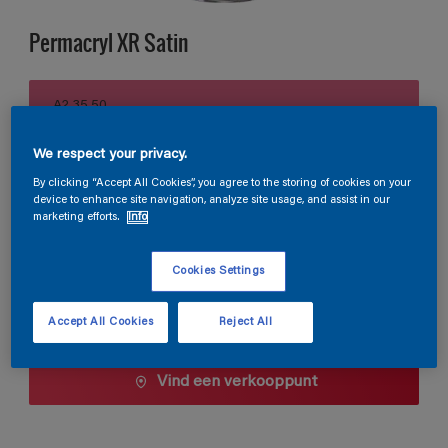
Permacryl XR Satin
A2.35.50
Kleur wijzigen
We respect your privacy.
Verpakkingsgrootte
By clicking “Accept All Cookies”, you agree to the storing of cookies on your
device to enhance site navigation, analyze site usage, and assist in our
0,5 L
1 L
2,5 L
marketing efforts.
Info
Cookies Settings
Aantal
Verfcalculator
Bereken
Accept All Cookies
Reject All
Vind een verkooppunt