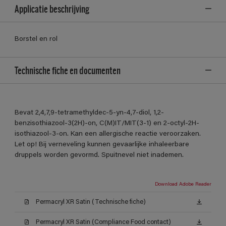
Applicatie beschrijving
Borstel en rol
Technische fiche en documenten
Bevat 2,4,7,9-tetramethyldec-5-yn-4,7-diol, 1,2-
benzisothiazool-3(2H)-on, C(M)IT/MIT(3-1) en 2-octyl-2H-
isothiazool-3-on. Kan een allergische reactie veroorzaken.
Let op! Bij verneveling kunnen gevaarlijke inhaleerbare
druppels worden gevormd. Spuitnevel niet inademen.
Download Adobe Reader
Permacryl XR Satin (Technische fiche)
Permacryl XR Satin (Compliance Food contact)