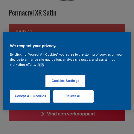
Permacryl XR Satin
B9.49.43
Kleur wijzigen
We respect your privacy.
Verpakkingsgrootte
By clicking “Accept All Cookies”, you agree to the storing of cookies on your
device to enhance site navigation, analyze site usage, and assist in our
0,5 L
1 L
2,5 L
marketing efforts.
Info
Cookies Settings
Aantal
Verfcalculator
Bereken
Accept All Cookies
Reject All
Vind een verkooppunt