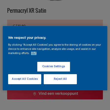
Permacryl XR Satin
C7.10.80
Kleur wijzigen
We respect your privacy.
Verpakkingsgrootte
By clicking “Accept All Cookies”, you agree to the storing of cookies on your
device to enhance site navigation, analyze site usage, and assist in our
0,5 L
1 L
2,5 L
marketing efforts.
Info
Cookies Settings
Aantal
Verfcalculator
Bereken
Accept All Cookies
Reject All
Vind een verkooppunt