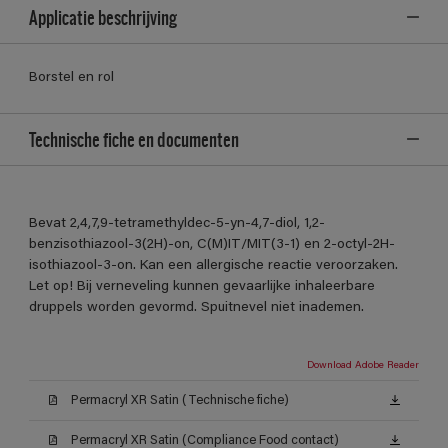
Applicatie beschrijving
Borstel en rol
Technische fiche en documenten
Bevat 2,4,7,9-tetramethyldec-5-yn-4,7-diol, 1,2-
benzisothiazool-3(2H)-on, C(M)IT/MIT(3-1) en 2-octyl-2H-
isothiazool-3-on. Kan een allergische reactie veroorzaken.
Let op! Bij verneveling kunnen gevaarlijke inhaleerbare
druppels worden gevormd. Spuitnevel niet inademen.
Download Adobe Reader
Permacryl XR Satin (Technische fiche)
Permacryl XR Satin (Compliance Food contact)