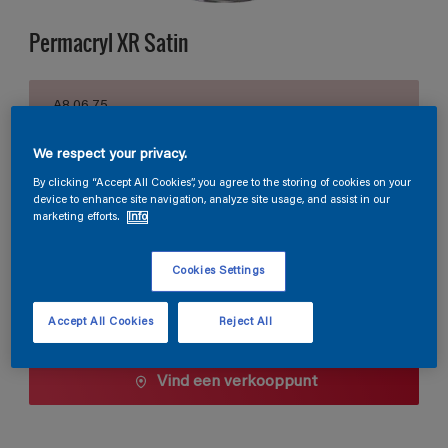
Permacryl XR Satin
A8.06.75
Kleur wijzigen
We respect your privacy.
Verpakkingsgrootte
By clicking “Accept All Cookies”, you agree to the storing of cookies on your
device to enhance site navigation, analyze site usage, and assist in our
0,5 L
1 L
2,5 L
marketing efforts.
Info
Cookies Settings
Aantal
Verfcalculator
Bereken
Accept All Cookies
Reject All
Vind een verkooppunt