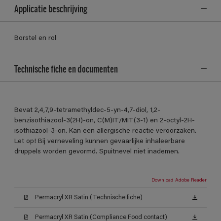
Applicatie beschrijving
Borstel en rol
Technische fiche en documenten
Bevat 2,4,7,9-tetramethyldec-5-yn-4,7-diol, 1,2-
benzisothiazool-3(2H)-on, C(M)IT/MIT(3-1) en 2-octyl-2H-
isothiazool-3-on. Kan een allergische reactie veroorzaken.
Let op! Bij verneveling kunnen gevaarlijke inhaleerbare
druppels worden gevormd. Spuitnevel niet inademen.
Download Adobe Reader
Permacryl XR Satin (Technische fiche)
Permacryl XR Satin (Compliance Food contact)