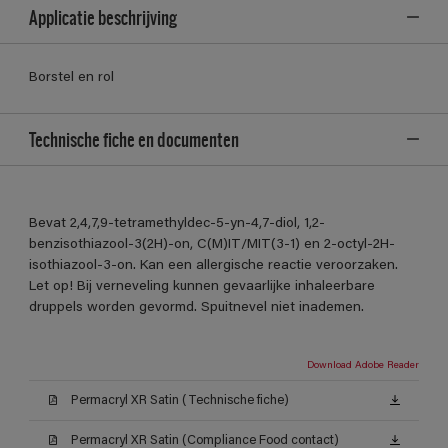
Applicatie beschrijving
Borstel en rol
Technische fiche en documenten
Bevat 2,4,7,9-tetramethyldec-5-yn-4,7-diol, 1,2-
benzisothiazool-3(2H)-on, C(M)IT/MIT(3-1) en 2-octyl-2H-
isothiazool-3-on. Kan een allergische reactie veroorzaken.
Let op! Bij verneveling kunnen gevaarlijke inhaleerbare
druppels worden gevormd. Spuitnevel niet inademen.
Download Adobe Reader
Permacryl XR Satin (Technische fiche)
Permacryl XR Satin (Compliance Food contact)