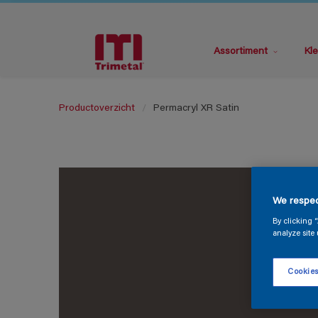
Assortiment
Kle
Productoverzicht
Permacryl XR Satin
We respec
By clicking 
analyze site 
Cookies