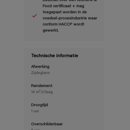
Beschikt over een Kitchens &
Food certificaat + mag
toegepast worden in de
voedsel-procesindustrie waar
conform HACCP wordt
gewerkt.
Technische informatie
Afwerking
Zijdeglans
Rendement
14 m²/l/laag
Droogtijd
1 uur
Overschilderbaar