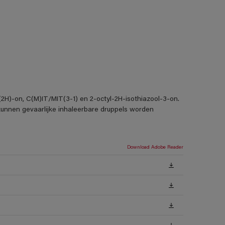
3(2H)-on, C(M)IT/MIT(3-1) en 2-octyl-2H-isothiazool-3-on.
 kunnen gevaarlijke inhaleerbare druppels worden
Download Adobe Reader