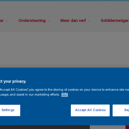
ur
Ondersteuning
Meer dan verf
Schildermetgar
P
t your privacy.
“Accept All Cookies”, you agree to the storing of cookies on your device to enhance site na
usage, and assist in our marketing efforts.
Info
 Settings
Accept All Cookies
Rej
V