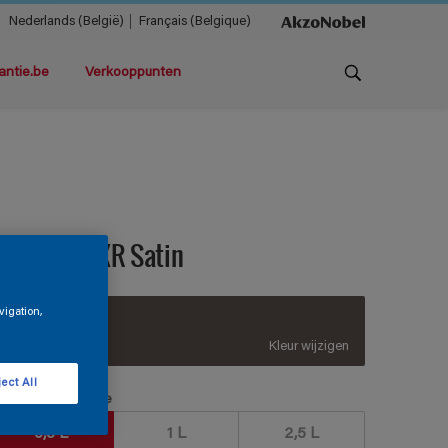
Nederlands (België)
Français (Belgique)
antie.be
Verkooppunten
ermacryl XR Satin
vigation,
C6.06.29
Kleur wijzigen
ect All
erpakkingsgrootte
0,5 L
1 L
2,5 L