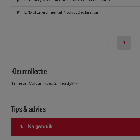
Permacryl XR Satin (Kitchens & Food certificate)
EPD of Environmental Product Declaration
1
Kleurcollectie
Trimetal Colour Index 2, ReadyMix
Tips & advies
1.
Na gebruik