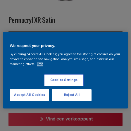
Permacryl XR Satin
CN.02.47
Kleur wijzigen
We respect your privacy.
By clicking “Accept All Cookies”, you agree to the storing of cookies on your
device to enhance site navigation, analyze site usage, and assist in our
Verpakkingsgrootte
marketing efforts.
Info
0,5 L
1 L
2,5 L
Cookies Settings
Aantal
Verfcalculator
Accept All Cookies
Reject All
Bereken
Vind een verkooppunt