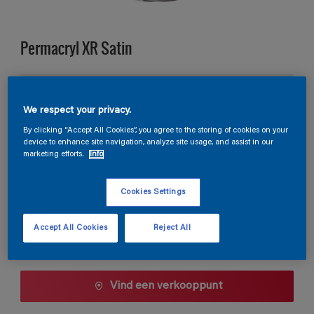
Permacryl XR Satin
BN.03.87
Kleur wijzigen
We respect your privacy.
By clicking “Accept All Cookies”, you agree to the storing of cookies on your
device to enhance site navigation, analyze site usage, and assist in our
Verpakkingsgrootte
marketing efforts.
Info
0,5 L
1 L
2,5 L
Cookies Settings
Aantal
Verfcalculator
Accept All Cookies
Reject All
Bereken
Vind een verkooppunt