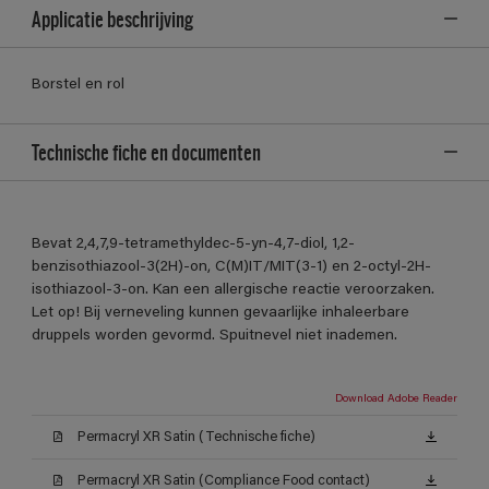
Applicatie beschrijving
Borstel en rol
Technische fiche en documenten
Bevat 2,4,7,9-tetramethyldec-5-yn-4,7-diol, 1,2-
benzisothiazool-3(2H)-on, C(M)IT/MIT(3-1) en 2-octyl-2H-
isothiazool-3-on. Kan een allergische reactie veroorzaken.
Let op! Bij verneveling kunnen gevaarlijke inhaleerbare
druppels worden gevormd. Spuitnevel niet inademen.
Download Adobe Reader
Permacryl XR Satin (Technische fiche)
Permacryl XR Satin (Compliance Food contact)