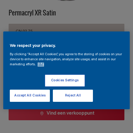
Permacryl XR Satin
CN.02.75
Kleur wijzigen
We respect your privacy.
Verpakkingsgrootte
By clicking “Accept All Cookies”, you agree to the storing of cookies on your
device to enhance site navigation, analyze site usage, and assist in our
0,5 L
1 L
2,5 L
marketing efforts.
Info
Cookies Settings
Aantal
Verfcalculator
Bereken
Accept All Cookies
Reject All
Vind een verkooppunt