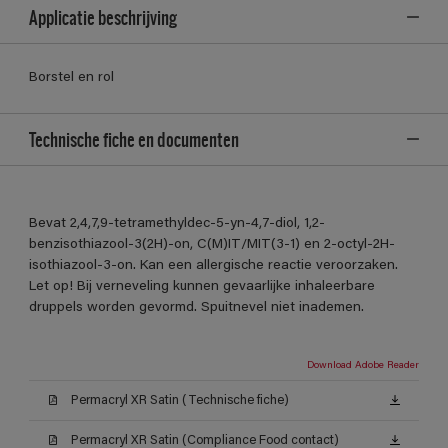
Applicatie beschrijving
Borstel en rol
Technische fiche en documenten
Bevat 2,4,7,9-tetramethyldec-5-yn-4,7-diol, 1,2-
benzisothiazool-3(2H)-on, C(M)IT/MIT(3-1) en 2-octyl-2H-
isothiazool-3-on. Kan een allergische reactie veroorzaken.
Let op! Bij verneveling kunnen gevaarlijke inhaleerbare
druppels worden gevormd. Spuitnevel niet inademen.
Download Adobe Reader
Permacryl XR Satin (Technische fiche)
Permacryl XR Satin (Compliance Food contact)