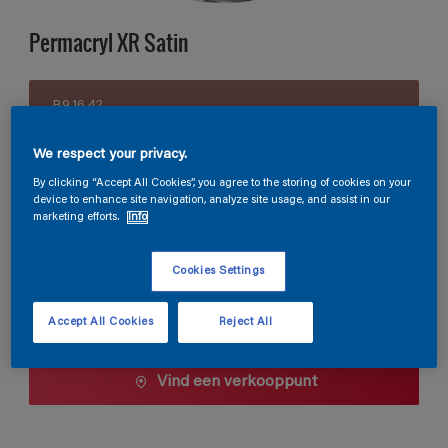
Permacryl XR Satin
B9.16.42
Kleur wijzigen
We respect your privacy.
Verpakkingsgrootte
By clicking “Accept All Cookies”, you agree to the storing of cookies on your
device to enhance site navigation, analyze site usage, and assist in our
0,5 L
1 L
2,5 L
marketing efforts.
Info
Cookies Settings
Aantal
Verfcalculator
Bereken
Accept All Cookies
Reject All
Vind een verkooppunt