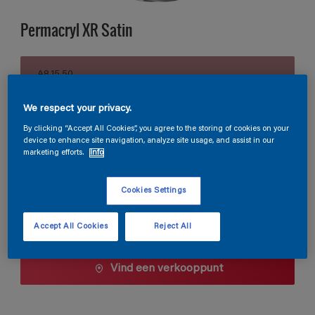
Permacryl XR Satin
A8.15.50
Kleur wijzigen
We respect your privacy.
Verpakkingsgrootte
By clicking “Accept All Cookies”, you agree to the storing of cookies on your
device to enhance site navigation, analyze site usage, and assist in our
0,5 L
1 L
2,5 L
marketing efforts.
Info
Cookies Settings
Aantal
Verfcalculator
Bereken
Accept All Cookies
Reject All
Vind een verkooppunt