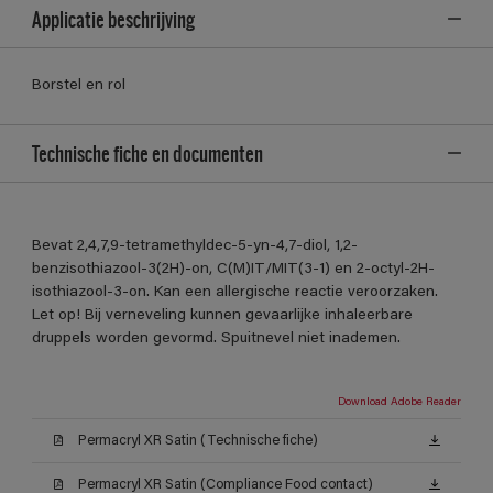
Applicatie beschrijving
Borstel en rol
Technische fiche en documenten
Bevat 2,4,7,9-tetramethyldec-5-yn-4,7-diol, 1,2-
benzisothiazool-3(2H)-on, C(M)IT/MIT(3-1) en 2-octyl-2H-
isothiazool-3-on. Kan een allergische reactie veroorzaken.
Let op! Bij verneveling kunnen gevaarlijke inhaleerbare
druppels worden gevormd. Spuitnevel niet inademen.
Download Adobe Reader
Permacryl XR Satin (Technische fiche)
Permacryl XR Satin (Compliance Food contact)