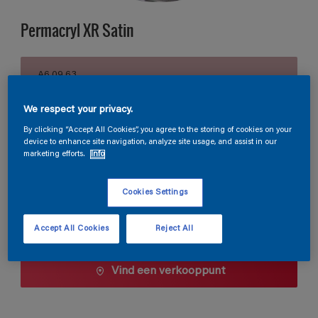
Permacryl XR Satin
A6.09.63
Kleur wijzigen
We respect your privacy.
Verpakkingsgrootte
By clicking “Accept All Cookies”, you agree to the storing of cookies on your
device to enhance site navigation, analyze site usage, and assist in our
0,5 L
1 L
2,5 L
marketing efforts.
Info
Cookies Settings
Aantal
Verfcalculator
Bereken
Accept All Cookies
Reject All
Vind een verkooppunt