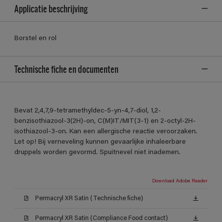
Applicatie beschrijving
Borstel en rol
Technische fiche en documenten
Bevat 2,4,7,9-tetramethyldec-5-yn-4,7-diol, 1,2-
benzisothiazool-3(2H)-on, C(M)IT/MIT(3-1) en 2-octyl-2H-
isothiazool-3-on. Kan een allergische reactie veroorzaken.
Let op! Bij verneveling kunnen gevaarlijke inhaleerbare
druppels worden gevormd. Spuitnevel niet inademen.
Download Adobe Reader
Permacryl XR Satin (Technische fiche)
Permacryl XR Satin (Compliance Food contact)