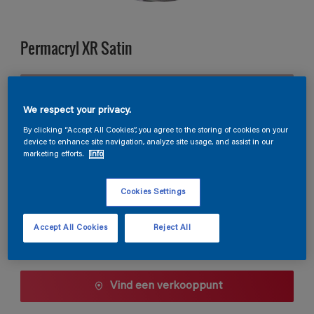
Permacryl XR Satin
B1.05.66
Kleur wijzigen
We respect your privacy.
By clicking “Accept All Cookies”, you agree to the storing of cookies on your
device to enhance site navigation, analyze site usage, and assist in our
Verpakkingsgrootte
marketing efforts.
Info
0,5 L
1 L
2,5 L
Cookies Settings
Aantal
Verfcalculator
Accept All Cookies
Reject All
Bereken
Vind een verkooppunt