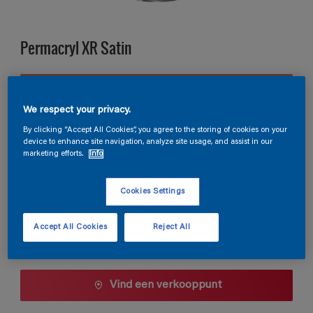
Permacryl XR Satin
B6.20.50
Kleur wijzigen
We respect your privacy.
By clicking “Accept All Cookies”, you agree to the storing of cookies on your
device to enhance site navigation, analyze site usage, and assist in our
Verpakkingsgrootte
marketing efforts.
Info
0,5 L
1 L
2,5 L
Cookies Settings
Aantal
Verfcalculator
Accept All Cookies
Reject All
Bereken
Vind een verkooppunt