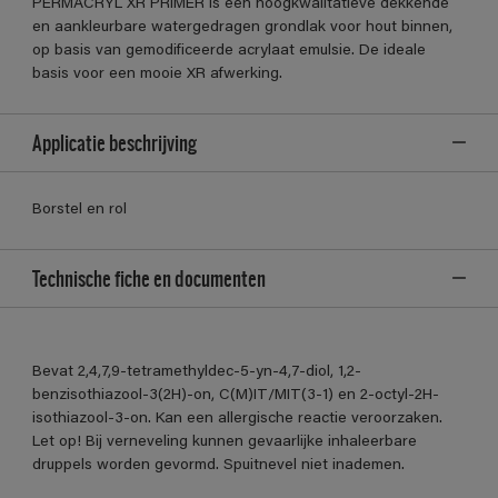
PERMACRYL XR PRIMER is een hoogkwalitatieve dekkende
en aankleurbare watergedragen grondlak voor hout binnen,
op basis van gemodificeerde acrylaat emulsie. De ideale
basis voor een mooie XR afwerking.
Applicatie beschrijving
Borstel en rol
Technische fiche en documenten
Bevat 2,4,7,9-tetramethyldec-5-yn-4,7-diol, 1,2-
benzisothiazool-3(2H)-on, C(M)IT/MIT(3-1) en 2-octyl-2H-
isothiazool-3-on. Kan een allergische reactie veroorzaken.
Let op! Bij verneveling kunnen gevaarlijke inhaleerbare
druppels worden gevormd. Spuitnevel niet inademen.