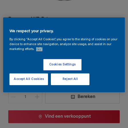
Permacryl XR Primer
We respect your privacy.
G9.03.88
By clicking “Accept All Cookies”, you agree to the storing of cookies on your
Kleur wijzigen
device to enhance site navigation, analyze site usage, and assist in our
marketing efforts.
Info
Verpakkingsgrootte
Cookies Settings
0,5 L
1 L
2,5 L
Accept All Cookies
Reject All
Aantal
Verfcalculator
Bereken
Vind een verkooppunt