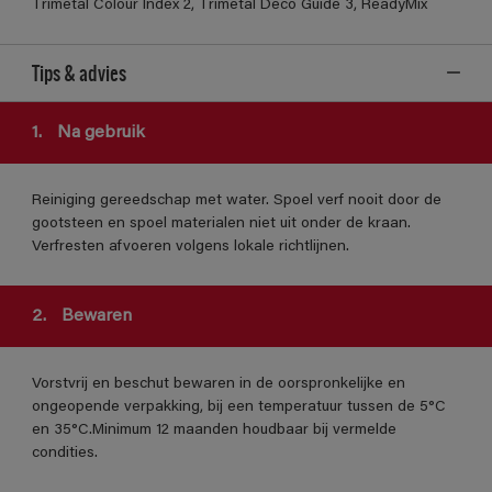
Trimetal Colour Index 2, Trimetal Deco Guide 3, ReadyMix
Tips & advies
1.
Na gebruik
Reiniging gereedschap met water. Spoel verf nooit door de
gootsteen en spoel materialen niet uit onder de kraan.
Verfresten afvoeren volgens lokale richtlijnen.
2.
Bewaren
Vorstvrij en beschut bewaren in de oorspronkelijke en
ongeopende verpakking, bij een temperatuur tussen de 5°C
en 35°C.Minimum 12 maanden houdbaar bij vermelde
condities.