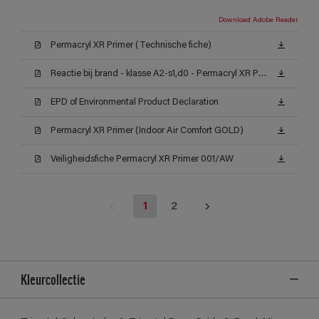
Download Adobe Reader
Permacryl XR Primer (Technische fiche)
Reactie bij brand - klasse A2-s1,d0 - Permacryl XR Primer
EPD of Environmental Product Declaration
Permacryl XR Primer (Indoor Air Comfort GOLD)
Veiligheidsfiche Permacryl XR Primer 001/AW
1
2
Kleurcollectie