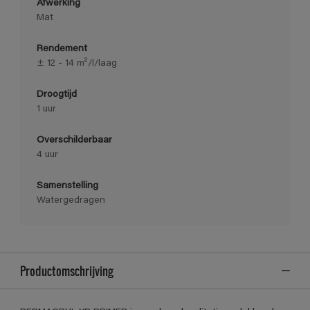
Afwerking
Mat
Rendement
± 12 - 14 m²/l/laag
Droogtijd
1 uur
Overschilderbaar
4 uur
Samenstelling
Watergedragen
Productomschrijving