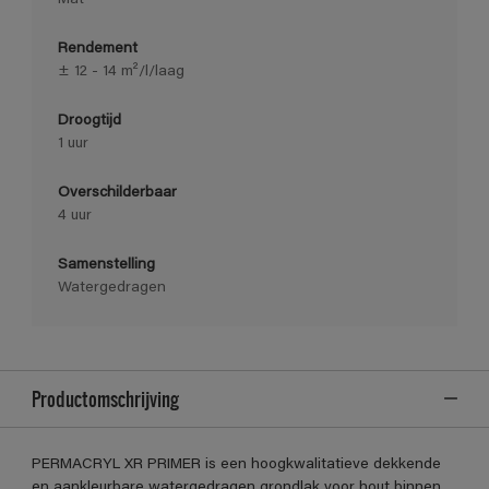
Rendement
± 12 - 14 m²/l/laag
Droogtijd
1 uur
Overschilderbaar
4 uur
Samenstelling
Watergedragen
Productomschrijving
PERMACRYL XR PRIMER is een hoogkwalitatieve dekkende
en aankleurbare watergedragen grondlak voor hout binnen,