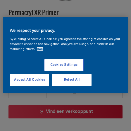
Permacryl XR Primer
C7.27.63
We respect your privacy.
Kleur wijzigen
By clicking “Accept All Cookies”, you agree to the storing of cookies on your
device to enhance site navigation, analyze site usage, and assist in our
marketing efforts.
Info
Verpakkingsgrootte
0,5 L
1 L
2,5 L
Cookies Settings
Aantal
Verfcalculator
Accept All Cookies
Reject All
Bereken
Vind een verkooppunt