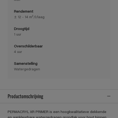
Rendement
± 12 - 14 m²/l/laag
Droogtijd
1 uur
Overschilderbaar
4 uur
Samenstelling
Watergedragen
Productomschrijving
PERMACRYL XR PRIMER is een hoogkwalitatieve dekkende
en aankleurbare watergedragen grondlak voor hout binnen,