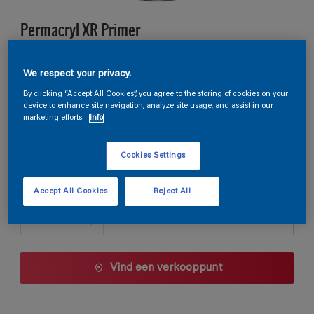
Permacryl XR Primer
W0.05.08
We respect your privacy.
Kleur wijzigen
By clicking “Accept All Cookies”, you agree to the storing of cookies on your
device to enhance site navigation, analyze site usage, and assist in our
marketing efforts.
Info
Verpakkingsgrootte
0,5 L
1 L
2,5 L
Cookies Settings
Aantal
Verfcalculator
Accept All Cookies
Reject All
Bereken
Vind een verkooppunt