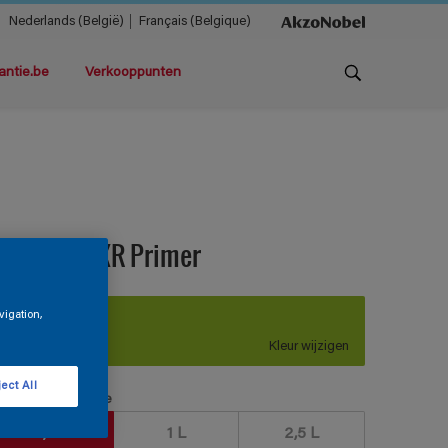
Nederlands (België)
Français (Belgique)
antie.be
Verkooppunten
ermacryl XR Primer
vigation,
H6.59.65
Kleur wijzigen
ect All
erpakkingsgrootte
0,5 L
1 L
2,5 L