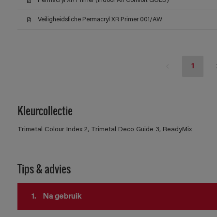
Permacryl XR Primer (Indoor Air Comfort GOLD)
Veiligheidsfiche Permacryl XR Primer 001/AW
1
Kleurcollectie
Trimetal Colour Index 2, Trimetal Deco Guide 3, ReadyMix
Tips & advies
1.
Na gebruik