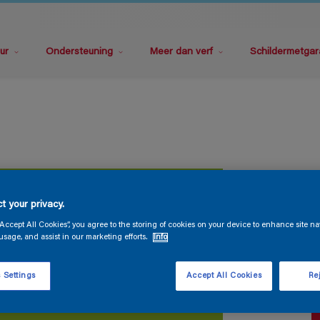
ur
Ondersteuning
Meer dan verf
Schildermetgar
P
t your privacy.
“Accept All Cookies”, you agree to the storing of cookies on your device to enhance site na
usage, and assist in our marketing efforts.
Info
 Settings
Accept All Cookies
Rej
V