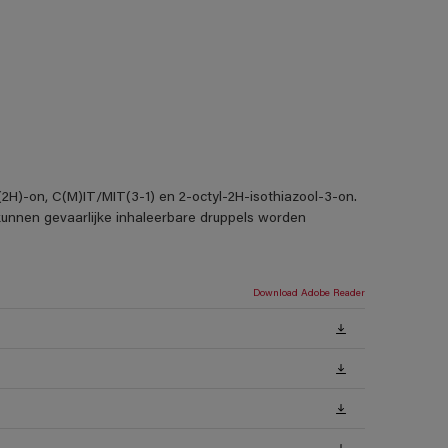
3(2H)-on, C(M)IT/MIT(3-1) en 2-octyl-2H-isothiazool-3-on.
 kunnen gevaarlijke inhaleerbare druppels worden
Download Adobe Reader