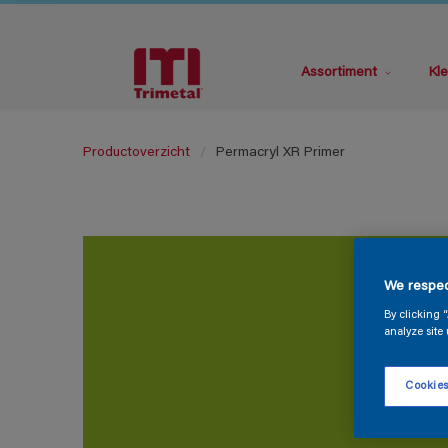
Assortiment
Kle
Productoverzicht
Permacryl XR Primer
We respec
By clicking 
analyze site 
Cookies