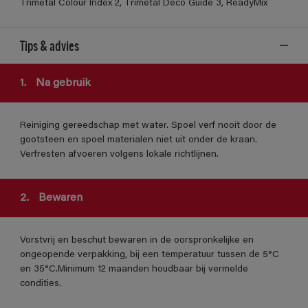
Trimetal Colour Index 2, Trimetal Deco Guide 3, ReadyMix
Tips & advies
1.
Na gebruik
Reiniging gereedschap met water. Spoel verf nooit door de
gootsteen en spoel materialen niet uit onder de kraan.
Verfresten afvoeren volgens lokale richtlijnen.
2.
Bewaren
Vorstvrij en beschut bewaren in de oorspronkelijke en
ongeopende verpakking, bij een temperatuur tussen de 5°C
en 35°C.Minimum 12 maanden houdbaar bij vermelde
condities.