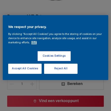
Permacryl XR Primer
We respect your privacy.
D5.18.76
By clicking “Accept All Cookies”, you agree to the storing of cookies on your
Kleur wijzigen
device to enhance site navigation, analyze site usage, and assist in our
marketing efforts.
Info
Verpakkingsgrootte
Cookies Settings
0,5 L
1 L
2,5 L
Accept All Cookies
Reject All
Aantal
Verfcalculator
Bereken
Vind een verkooppunt