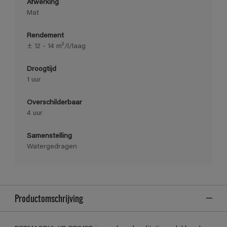
Afwerking
Mat
Rendement
± 12 - 14 m²/l/laag
Droogtijd
1 uur
Overschilderbaar
4 uur
Samenstelling
Watergedragen
Productomschrijving