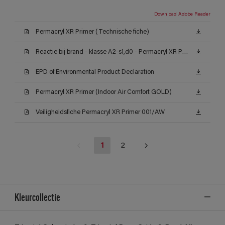
Download Adobe Reader
Permacryl XR Primer (Technische fiche)
Reactie bij brand - klasse A2-s1,d0 - Permacryl XR Primer
EPD of Environmental Product Declaration
Permacryl XR Primer (Indoor Air Comfort GOLD)
Veiligheidsfiche Permacryl XR Primer 001/AW
1
2
Kleurcollectie