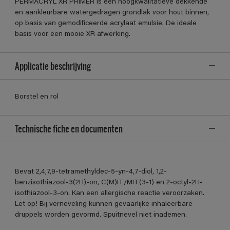
PERMACRYL XR PRIMER is een hoogkwalitatieve dekkende
en aankleurbare watergedragen grondlak voor hout binnen,
op basis van gemodificeerde acrylaat emulsie. De ideale
basis voor een mooie XR afwerking.
Applicatie beschrijving
Borstel en rol
Technische fiche en documenten
Bevat 2,4,7,9-tetramethyldec-5-yn-4,7-diol, 1,2-
benzisothiazool-3(2H)-on, C(M)IT/MIT(3-1) en 2-octyl-2H-
isothiazool-3-on. Kan een allergische reactie veroorzaken.
Let op! Bij verneveling kunnen gevaarlijke inhaleerbare
druppels worden gevormd. Spuitnevel niet inademen.