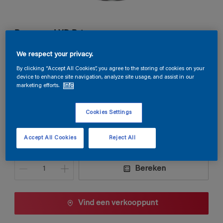
Permacryl XR Primer
We respect your privacy.
F6.41.70
By clicking “Accept All Cookies”, you agree to the storing of cookies on your
Kleur wijzigen
device to enhance site navigation, analyze site usage, and assist in our
marketing efforts.
Info
Verpakkingsgrootte
Cookies Settings
0,5 L
1 L
2,5 L
Accept All Cookies
Reject All
Aantal
Verfcalculator
Bereken
Vind een verkooppunt