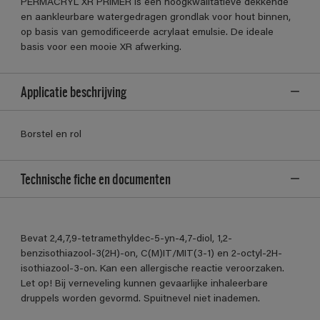
PERMACRYL XR PRIMER is een hoogkwalitatieve dekkende
en aankleurbare watergedragen grondlak voor hout binnen,
op basis van gemodificeerde acrylaat emulsie. De ideale
basis voor een mooie XR afwerking.
Applicatie beschrijving
Borstel en rol
Technische fiche en documenten
Bevat 2,4,7,9-tetramethyldec-5-yn-4,7-diol, 1,2-
benzisothiazool-3(2H)-on, C(M)IT/MIT(3-1) en 2-octyl-2H-
isothiazool-3-on. Kan een allergische reactie veroorzaken.
Let op! Bij verneveling kunnen gevaarlijke inhaleerbare
druppels worden gevormd. Spuitnevel niet inademen.