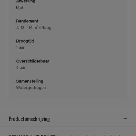
Afwerking
Mat
Rendement
± 12 - 14 m²/l/laag
Droogtijd
1 uur
Overschilderbaar
4 uur
Samenstelling
Watergedragen
Productomschrijving