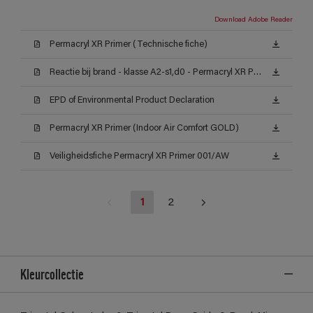
Download Adobe Reader
Permacryl XR Primer (Technische fiche)
Reactie bij brand - klasse A2-s1,d0 - Permacryl XR Primer
EPD of Environmental Product Declaration
Permacryl XR Primer (Indoor Air Comfort GOLD)
Veiligheidsfiche Permacryl XR Primer 001/AW
1
2
Kleurcollectie