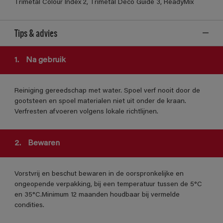
Trimetal Colour Index 2, Trimetal Deco Guide 3, ReadyMix
Tips & advies
1.
Na gebruik
Reiniging gereedschap met water. Spoel verf nooit door de
gootsteen en spoel materialen niet uit onder de kraan.
Verfresten afvoeren volgens lokale richtlijnen.
2.
Bewaren
Vorstvrij en beschut bewaren in de oorspronkelijke en
ongeopende verpakking, bij een temperatuur tussen de 5°C
en 35°C.Minimum 12 maanden houdbaar bij vermelde
condities.