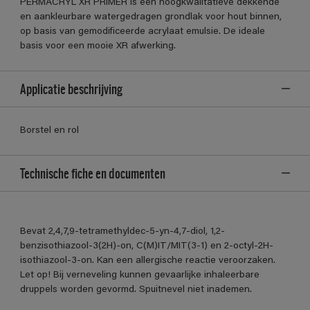
PERMACRYL XR PRIMER is een hoogkwalitatieve dekkende
en aankleurbare watergedragen grondlak voor hout binnen,
op basis van gemodificeerde acrylaat emulsie. De ideale
basis voor een mooie XR afwerking.
Applicatie beschrijving
Borstel en rol
Technische fiche en documenten
Bevat 2,4,7,9-tetramethyldec-5-yn-4,7-diol, 1,2-
benzisothiazool-3(2H)-on, C(M)IT/MIT(3-1) en 2-octyl-2H-
isothiazool-3-on. Kan een allergische reactie veroorzaken.
Let op! Bij verneveling kunnen gevaarlijke inhaleerbare
druppels worden gevormd. Spuitnevel niet inademen.