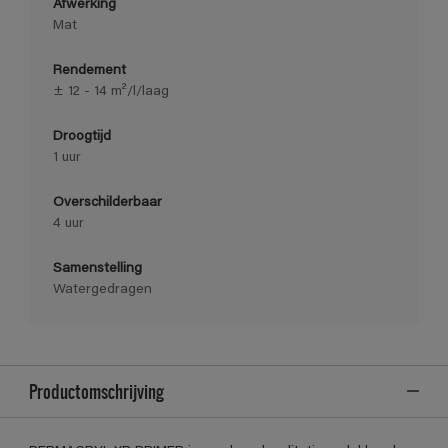
Afwerking
Mat
Rendement
± 12 - 14 m²/l/laag
Droogtijd
1 uur
Overschilderbaar
4 uur
Samenstelling
Watergedragen
Productomschrijving