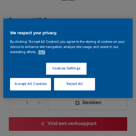
Permacryl XR Primer
We respect your privacy.
wit
By clicking “Accept All Cookies”, you agree to the storing of cookies on your
Kleur wijzigen
device to enhance site navigation, analyze site usage, and assist in our
marketing efforts.
Info
Verpakkingsgrootte
Cookies Settings
0,5 L
1 L
2,5 L
Accept All Cookies
Reject All
Aantal
Verfcalculator
Bereken
Vind een verkooppunt