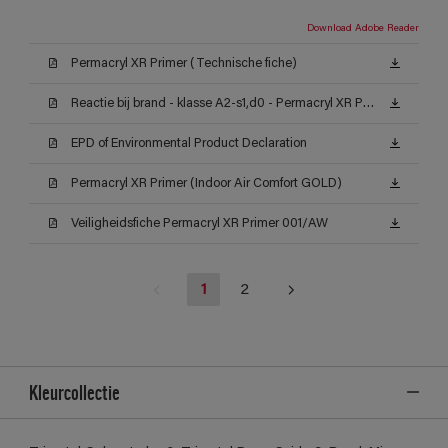
Download Adobe Reader
Permacryl XR Primer (Technische fiche)
Reactie bij brand - klasse A2-s1,d0 - Permacryl XR Primer
EPD of Environmental Product Declaration
Permacryl XR Primer (Indoor Air Comfort GOLD)
Veiligheidsfiche Permacryl XR Primer 001/AW
1
2
Kleurcollectie