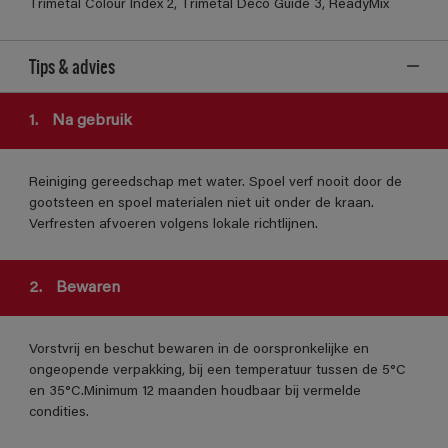
Trimetal Colour Index 2, Trimetal Deco Guide 3, ReadyMix
Tips & advies
1.
Na gebruik
Reiniging gereedschap met water. Spoel verf nooit door de
gootsteen en spoel materialen niet uit onder de kraan.
Verfresten afvoeren volgens lokale richtlijnen.
2.
Bewaren
Vorstvrij en beschut bewaren in de oorspronkelijke en
ongeopende verpakking, bij een temperatuur tussen de 5°C
en 35°C.Minimum 12 maanden houdbaar bij vermelde
condities.