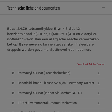
Technische fiche en documenten
Bevat 2,4,7,9-tetramethyldec-5-yn-4,7-diol, 1,2-
benzisothiazool-3(2H)-on, C(M)IT/MIT(3-1) en 2-octyl-2H-
isothiazool-3-on. Kan een allergische reactie veroorzaken.
Let op! Bij verneveling kunnen gevaarlijke inhaleerbare
druppels worden gevormd. Spuitnevel niet inademen.
Download Adobe Reader
Permacryl XR Mat (Technische fiche)
Reactie bij brand - klasse A2-s1,d0 - Permacryl XR Mat
Permacryl XR Mat (Indoor Air Comfort GOLD)
EPD of Environmental Product Declaration