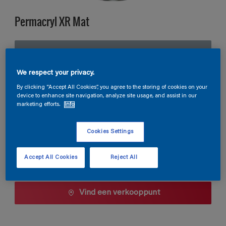
Permacryl XR Mat
TDG3-125 / S4.08.60
Kleur wijzigen
We respect your privacy.
By clicking “Accept All Cookies”, you agree to the storing of cookies on your
Verpakkingsgrootte
device to enhance site navigation, analyze site usage, and assist in our
marketing efforts.
Info
0,5 L
1 L
2,5 L
Cookies Settings
Aantal
Verfcalculator
Bereken
Accept All Cookies
Reject All
Vind een verkooppunt