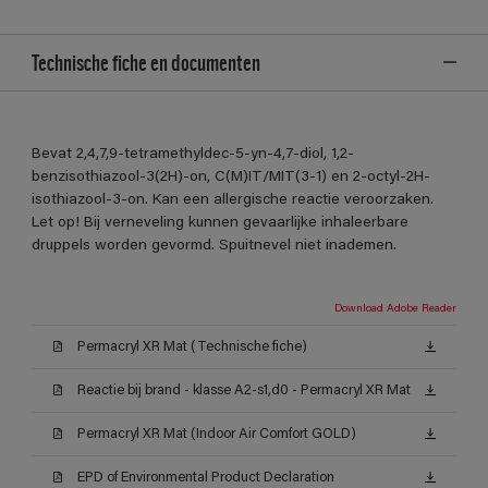
Technische fiche en documenten
Bevat 2,4,7,9-tetramethyldec-5-yn-4,7-diol, 1,2-
benzisothiazool-3(2H)-on, C(M)IT/MIT(3-1) en 2-octyl-2H-
isothiazool-3-on. Kan een allergische reactie veroorzaken.
Let op! Bij verneveling kunnen gevaarlijke inhaleerbare
druppels worden gevormd. Spuitnevel niet inademen.
Download Adobe Reader
Permacryl XR Mat (Technische fiche)
Reactie bij brand - klasse A2-s1,d0 - Permacryl XR Mat
Permacryl XR Mat (Indoor Air Comfort GOLD)
EPD of Environmental Product Declaration