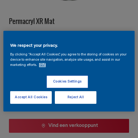
Permacryl XR Mat
E8.35.45
We respect your privacy.
Kleur wijzigen
By clicking “Accept All Cookies”, you agree to the storing of cookies on your
device to enhance site navigation, analyze site usage, and assist in our
Verpakkingsgrootte
marketing efforts.
Info
0,5 L
1 L
2,5 L
Cookies Settings
Aantal
Verfcalculator
Accept All Cookies
Reject All
Bereken
Vind een verkooppunt