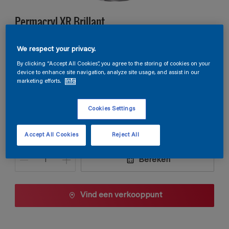
Permacryl XR Brillant
We respect your privacy.
V6.30.30
By clicking “Accept All Cookies”, you agree to the storing of cookies on your
Kleur wijzigen
device to enhance site navigation, analyze site usage, and assist in our
marketing efforts.
Info
Verpakkingsgrootte
Cookies Settings
1 L
2,5 L
Accept All Cookies
Reject All
Aantal
Verfcalculator
Bereken
Vind een verkooppunt