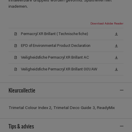
inhaleerbare druppels worden gevormd. Spuitnevel niet
inademen.
Download Adobe Reader
Permacryl XR Brillant (Technische fiche)
EPD of Environmental Product Declaration
Veiligheidsfiche Permacryl XR Brillant AC
Veiligheidsfiche Permacryl XR Brillant 001/AW
Kleurcollectie
Trimetal Colour Index 2, Trimetal Deco Guide 3, ReadyMix
Tips & advies