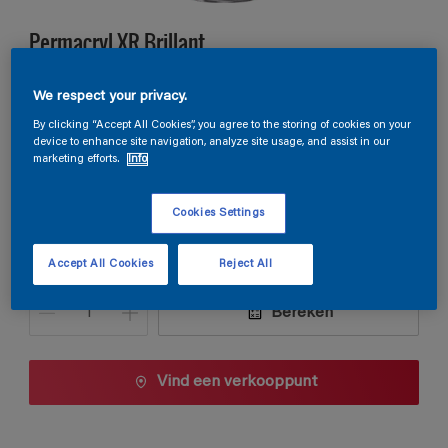
Permacryl XR Brillant
We respect your privacy.
M4.07.83
By clicking “Accept All Cookies”, you agree to the storing of cookies on your
Kleur wijzigen
device to enhance site navigation, analyze site usage, and assist in our
marketing efforts.
Info
Verpakkingsgrootte
Cookies Settings
1 L
2,5 L
Accept All Cookies
Reject All
Aantal
Verfcalculator
Bereken
Vind een verkooppunt