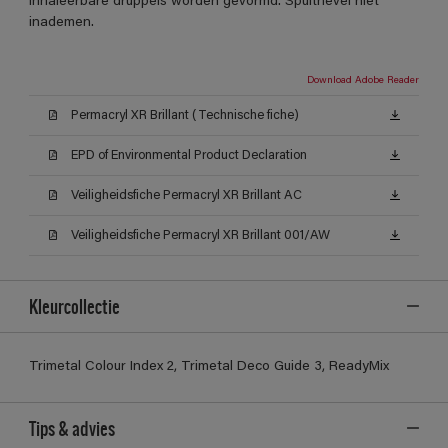
inhaleerbare druppels worden gevormd. Spuitnevel niet
inademen.
Download Adobe Reader
Permacryl XR Brillant (Technische fiche)
EPD of Environmental Product Declaration
Veiligheidsfiche Permacryl XR Brillant AC
Veiligheidsfiche Permacryl XR Brillant 001/AW
Kleurcollectie
Trimetal Colour Index 2, Trimetal Deco Guide 3, ReadyMix
Tips & advies