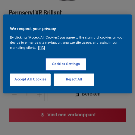
Permacryl XR Brillant
We respect your privacy.
C3.17.74
By clicking “Accept All Cookies”, you agree to the storing of cookies on your
Kleur wijzigen
device to enhance site navigation, analyze site usage, and assist in our
marketing efforts.
Info
Verpakkingsgrootte
Cookies Settings
1 L
2,5 L
Accept All Cookies
Reject All
Aantal
Verfcalculator
Bereken
Vind een verkooppunt