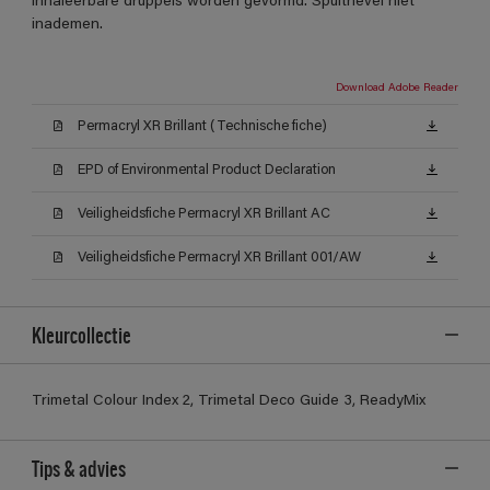
inhaleerbare druppels worden gevormd. Spuitnevel niet
inademen.
Download Adobe Reader
Permacryl XR Brillant (Technische fiche)
EPD of Environmental Product Declaration
Veiligheidsfiche Permacryl XR Brillant AC
Veiligheidsfiche Permacryl XR Brillant 001/AW
Kleurcollectie
Trimetal Colour Index 2, Trimetal Deco Guide 3, ReadyMix
Tips & advies