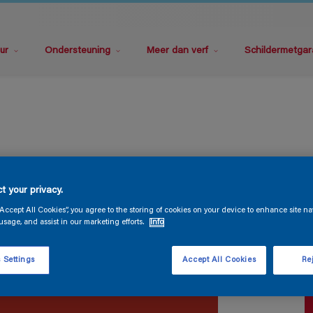
ur
Ondersteuning
Meer dan verf
Schildermetgar
P
t your privacy.
“Accept All Cookies”, you agree to the storing of cookies on your device to enhance site na
usage, and assist in our marketing efforts.
Info
 Settings
Accept All Cookies
Rej
V