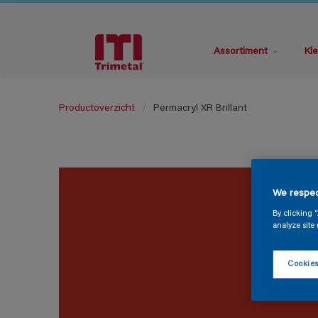
Assortiment
Kle
Productoverzicht
Permacryl XR Brillant
We respec
By clicking 
analyze site 
Cookies