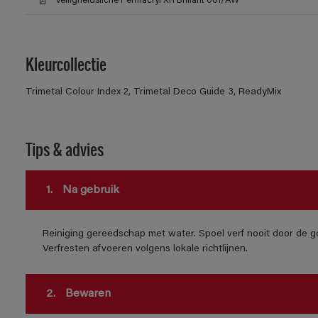
Veiligheidsfiche Permacryl XR Brillant 001/AW
Kleurcollectie
Trimetal Colour Index 2, Trimetal Deco Guide 3, ReadyMix
Tips & advies
1.
Na gebruik
Reiniging gereedschap met water. Spoel verf nooit door de go
Verfresten afvoeren volgens lokale richtlijnen.
2.
Bewaren