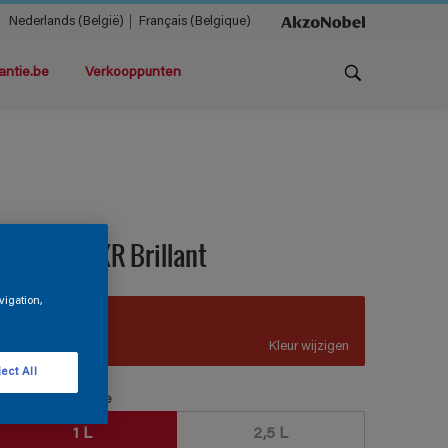
Nederlands (België)
Français (Belgique)
antie.be
Verkooppunten
ermacryl XR Brillant
vigation,
C6.71.36
Kleur wijzigen
ect All
erpakkingsgrootte
1 L
2,5 L